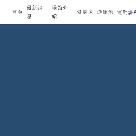
最新消
場館介
首頁
健身房
游泳池
運動課
息
紹